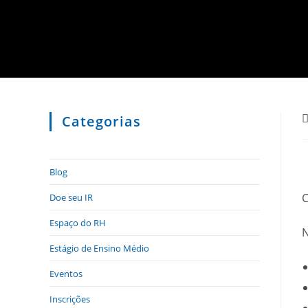
Categorias
Blog
C
Doe seu IR
Espaço do RH
N
Estágio de Ensino Médio
Eventos
Inscrições