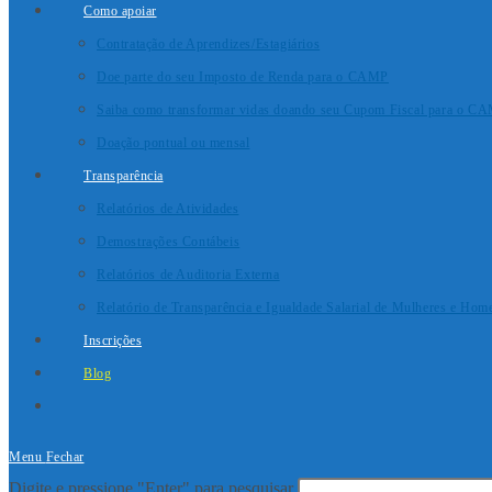
Como apoiar
Contratação de Aprendizes/Estagiários
Doe parte do seu Imposto de Renda para o CAMP
Saiba como transformar vidas doando seu Cupom Fiscal para o C
Doação pontual ou mensal
Transparência
Relatórios de Atividades
Demostrações Contábeis
Relatórios de Auditoria Externa
Relatório de Transparência e Igualdade Salarial de Mulheres e Hom
Inscrições
Blog
Menu
Fechar
Digite e pressione "Enter" para pesquisar