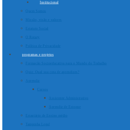
Institucional
Quem Somos
Missão, visão e valores
Estatuto Social
O Rotary
Política de Privacidade
programas e projetos
Formação Socioeducativa para o Mundo do Trabalho
Quiz: Qual sua cota de aprendizes?
Aprendiz
Cursos
Assistente Administrativo
Aprendiz de Estoque
Estagiário de Ensino médio
Tampinha Legal